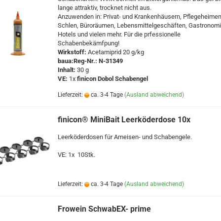
lange attraktiv, trocknet nicht aus.
Anzuwenden in: Privat- und Krankenhäusern, Pflegeheimen
Schlen, Büroräumen, Lebensmittelgeschäften, Gastronomi
Hotels und vielen mehr. Für die prfessionelle
Schabenbekämfpung!
Wirkstoff:
Acetamiprid 20 g/kg
baua:Reg-Nr.: N-31349
Inhalt:
30 g
VE:
1x
finicon Dobol Schabengel
Lieferzeit:
ca. 3-4 Tage
(Ausland abweichend)
finicon® MiniBait Leerköderdose 10x
Leerköderdosen für Ameisen- und Schabengele.
VE: 1x 10Stk.
Lieferzeit:
ca. 3-4 Tage
(Ausland abweichend)
Frowein SchwabEX- prime