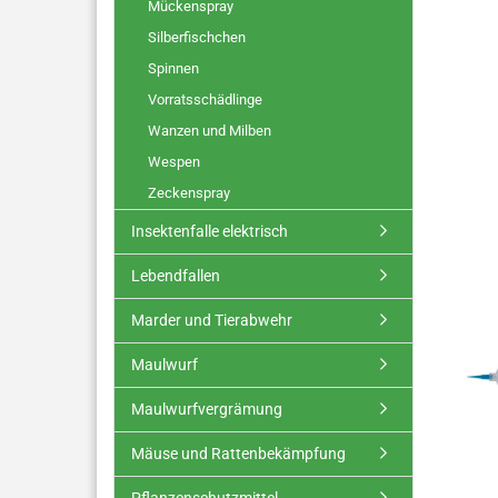
Mückenspray
Silberfischchen
Spinnen
Vorratsschädlinge
Wanzen und Milben
Wespen
Zeckenspray
Insektenfalle elektrisch
Lebendfallen
Marder und Tierabwehr
Maulwurf
Maulwurfvergrämung
Mäuse und Rattenbekämpfung