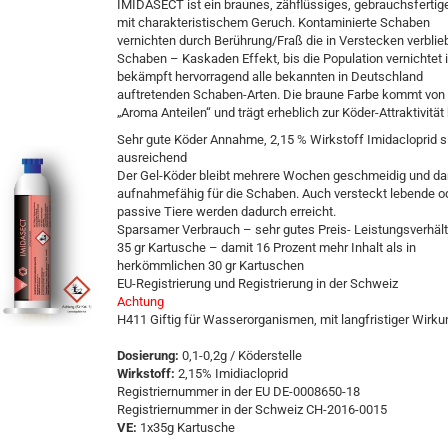
IMIDASECT ist ein braunes, zähflüssiges, gebrauchsfertig
mit charakteristischem Geruch. Kontaminierte Schaben
vernichten durch Berührung/Fraß die in Verstecken verbli
Schaben – Kaskaden Effekt, bis die Population vernichtet i
bekämpft hervorragend alle bekannten in Deutschland
auftretenden Schaben-Arten. Die braune Farbe kommt von
„Aroma Anteilen“ und trägt erheblich zur Köder-Attraktivität 
Sehr gute Köder Annahme, 2,15 % Wirkstoff Imidacloprid s
ausreichend
Der Gel-Köder bleibt mehrere Wochen geschmeidig und da
aufnahmefähig für die Schaben. Auch versteckt lebende o
passive Tiere werden dadurch erreicht.
Sparsamer Verbrauch – sehr gutes Preis- Leistungsverhält
35 gr Kartusche – damit 16 Prozent mehr Inhalt als in
herkömmlichen 30 gr Kartuschen
EU-Registrierung und Registrierung in der Schweiz
Achtung
H411 Giftig für Wasserorganismen, mit langfristiger Wirku
Dosierung:
0,1-0,2g / Köderstelle
Wirkstoff:
2,15% Imidiacloprid
Registriernummer in der EU DE-0008650-18
Registriernummer in der Schweiz CH-2016-0015
VE:
1x35g Kartusche