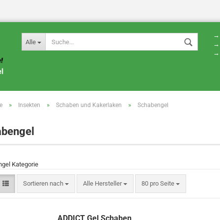
→ 
Alle
→ 
→ 
»
»
»
e
Insekten
Schaben und Kakerlaken
Schabengel
abengel
gel Kategorie
Sortieren nach
Alle Hersteller
80 pro Seite
ADDICT Gel Schaben