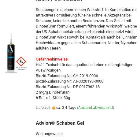
Schabengel mit einem neuen Wirkstoff. In Kombination mi
attraktiver Formulierung für eine schnelle Akzeptanz bei
Schaben, keine bekannten Resistenzen. Das Gel ist mit
Dinotefuran formuliert, einem führenden Wirkstoff, welcher
der US-Schabenbekämpfung erfolgreich eingesetzt wird.
Dinotefuran wirkt sowohl bei Kontakt als auch bei Einnahm
Hochwirksam gegen allen Schabenarten, Nester, Nymphe
adulten Tieren.
Gefahrenhinweise:
H411 Toxisch für das aquatische Leben mit langfristigen
Auswirkungen.
Biozid-Zulassung Nr.: CH-2019-0006
Biozid-Zulassung Nr.: AT-0020193-0000
Biozid-Zulassung Nr.: DE-0017962-18
2 mg/g Dinotefuran
VE:
1 x 1 Stück 30g
Lieferzeit:
ca. 3-4 Tage
(Ausland abweichend)
Advion® Schaben Gel
Wirkungsweise: