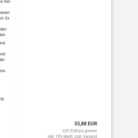
es Gel
ebenen
st. Es
 den
bei.
ind
mit
der
nis
ng.
33,88 EUR
0,97 EUR pro gramm
inkl. 19% MwSt. zzgl.
Versand