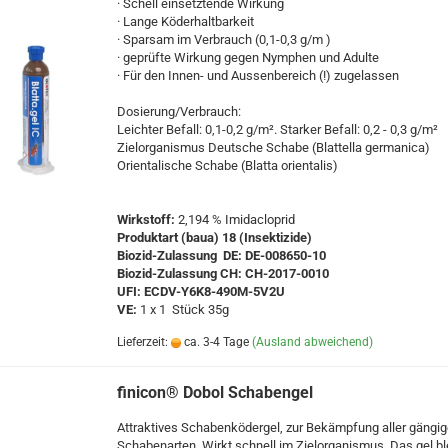
· Schell einsetztende Wirkung
· Lange Köderhaltbarkeit
· Sparsam im Verbrauch (0,1-0,3 g/m )
· geprüfte Wirkung gegen Nymphen und Adulte
· Für den Innen- und Aussenbereich (!) zugelassen
Dosierung/Verbrauch:
Leichter Befall: 0,1-0,2 g/m². Starker Befall: 0,2 - 0,3 g/m²
Zielorganismus Deutsche Schabe (Blattella germanica)
Orientalische Schabe (Blatta orientalis)
Wirkstoff:
2,194 % Imidacloprid
Produktart (baua) 18 (Insektizide)
Biozid-Zulassung DE: DE-008650-10
Biozid-Zulassung CH: CH-2017-0010
UFI: ECDV-Y6K8-490M-5V2U
VE:
1 x 1 Stück 35g
Lieferzeit:
ca. 3-4 Tage
(Ausland abweichend)
finicon® Dobol Schabengel
Attraktives Schabenködergel, zur Bekämpfung aller gängi
Schabenarten. Wirkt schnell im Zielorganismus. Das gel bl