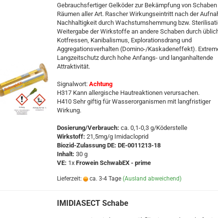
Gebrauchsfertiger Gelköder zur Bekämpfung von Schaben 
Räumen aller Art. Rascher Wirkungseintritt nach der Aufn
Nachhaltigkeit durch Wachstumshemmung bzw. Sterilisati
Weitergabe der Wirkstoffe an andere Schaben durch üblic
Kotfressen, Kanibalismus, Explorationsdrang und
Aggregationsverhalten (Domino-/Kaskadeneffekt). Extrem
Langzeitschutz durch hohe Anfangs- und langanhaltende
Attraktivität.
Signalwort:
Achtung
H317 Kann allergische Hautreaktionen verursachen.
H410 Sehr giftig für Wasserorganismen mit langfristiger
Wirkung.
Dosierung/Verbrauch:
ca. 0,1-0,3 g/Köderstelle
Wirkstoff:
21,5mg/g Imidacloprid
Biozid-Zulassung DE: DE-0011213-18
Inhalt:
30 g
VE:
1x
Frowein SchwabEX - prime
Lieferzeit:
ca. 3-4 Tage
(Ausland abweichend)
IMIDIASECT Schabe