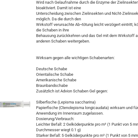
Wird nach Gelaufnahme durch die Enzyme der Zielinsekte
bioaktiviert. Damit ist eine
Unterscheidung zwischen Zielinsekten und Nicht-Zielinse
möglich. Da die durch den
Wirkstoff verursachte Ab¬tötung leicht verzögert eintritt, 
die Schaben in ihre
Behausung zurückkehren und das Gel mit dem Wirkstoff a
anderen Schaben weitergeben.
Wirksam gegen alle wichtigen Schabenarten:
Deutsche Schabe
Orientalische Schabe
Amerikanische Schabe
Braunbandschabe
Zusätzlich ist Advion Schaben Gel gegen:
Silberfische (Lepisma saccharina)
Papierfische (Ctenolepisma longicaudata) wirksam und für
Anwendung im Innenraum zugelassen.
Dosierung/Verbrauch:
Leichter Befall: 2 Gelköderpunkte pro m² (1 Punkt von 5 m
Durchmesser wiegt 0.1 g)
Starker Befall: 5 Gelköderpunkte pro m² (1 Punkt von 5 mm