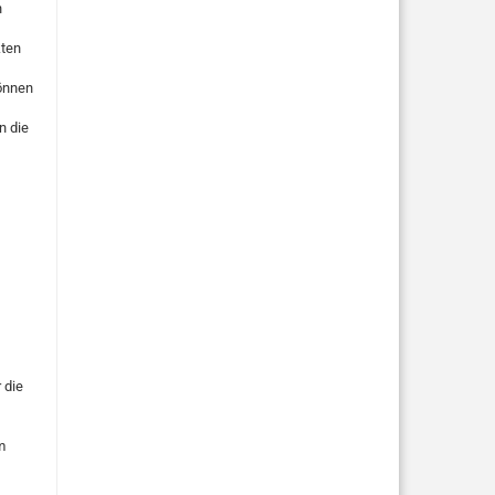
n
kten
können
n die
 die
m