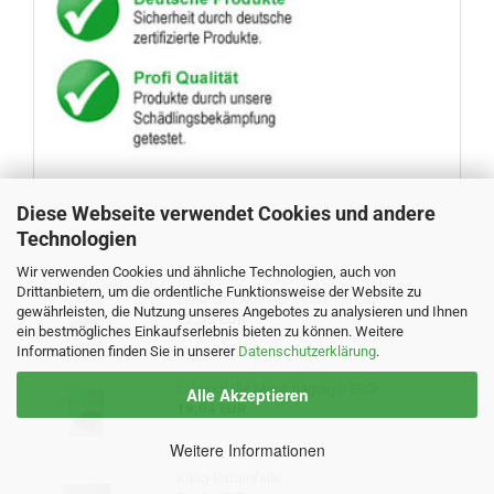
Diese Webseite verwendet Cookies und andere
Technologien
Bestseller
Wir verwenden Cookies und ähnliche Technologien, auch von
Drittanbietern, um die ordentliche Funktionsweise der Website zu
Lebendfalle Maus Victor Tin Cat
gewährleisten, die Nutzung unseres Angebotes zu analysieren und Ihnen
22,35 EUR
ein bestmögliches Einkaufserlebnis bieten zu können. Weitere
Informationen finden Sie in unserer
Datenschutzerklärung
.
Lebendfalle Maus nagtag® ECO
Alle Akzeptieren
19,04 EUR
Weitere Informationen
Käfig-Rattenfalle