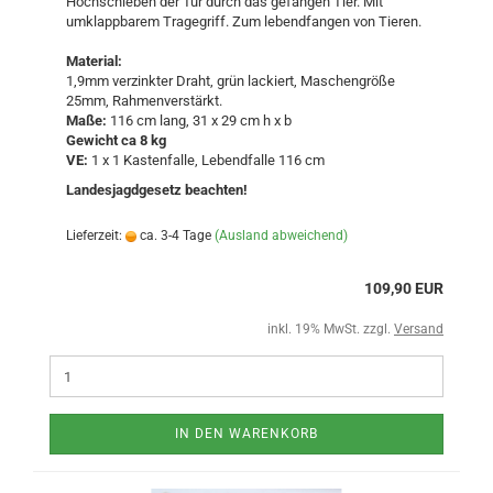
Hochschieben der Tür durch das gefangen Tier. Mit
umklappbarem Tragegriff. Zum lebendfangen von Tieren.
Material:
1,9mm verzinkter Draht, grün lackiert, Maschengröße
25mm, Rahmenverstärkt.
Maße:
116 cm lang, 31 x 29 cm h x b
Gewicht ca 8 kg
VE:
1 x 1 Kastenfalle, Lebendfalle 116 cm
Landesjagdgesetz beachten!
Lieferzeit:
ca. 3-4 Tage
(Ausland abweichend)
109,90 EUR
inkl. 19% MwSt. zzgl.
Versand
IN DEN WARENKORB