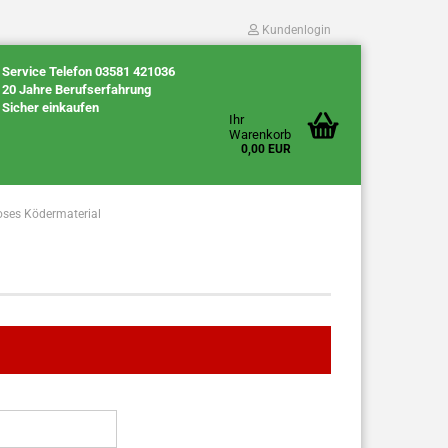
Kundenlogin
Service Telefon 03581 421036
20 Jahre Berufserfahrung
Sicher einkaufen
Ihr
Warenkorb
0,00 EUR
oses Ködermaterial
Konto erstellen
Passwort vergessen?