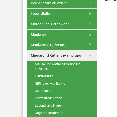
Insektenfalle elektrisch
Lebendfallen
Marder und Tierabwehr
Maulwurf
Maulwurfvergrämung
Mäuse und Rattenbekämpfung
Mäuse und Rattenbekämpfung
anzeigen
Elektrofallen
Giftfreies Monitoring
Köderboxen
Kontaktrodentizide
Lebendfalle Nager
Nagerködertränken