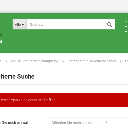
→ 
Alle
→ 
→ 
»
»
»
e
Mäuse und Rattenbekämpfung
Rattengift für Gewerbetreibende
L
iterte Suche
uche ergab keine genauen Treffer.
 Sie noch einmal
?