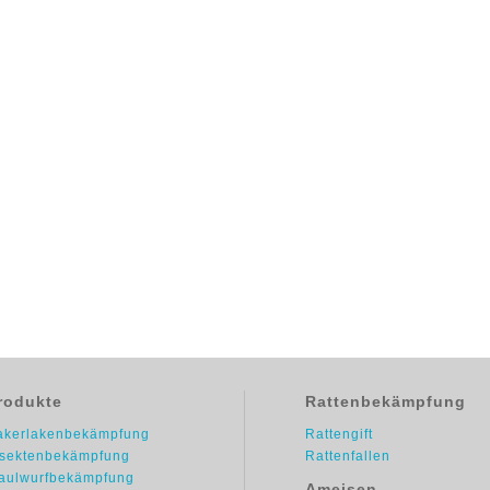
rodukte
Rattenbekämpfung
akerlakenbekämpfung
Rattengift
nsektenbekämpfung
Rattenfallen
aulwurfbekämpfung
Ameisen