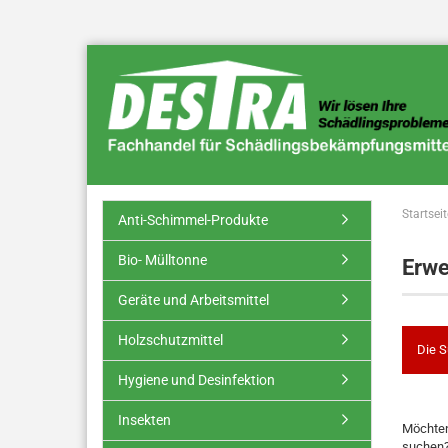
Startseit
Anti-Schimmel-Produkte
Bio- Mülltonne
Erwe
Geräte und Arbeitsmittel
Holzschutzmittel
Die S
Hygiene und Desinfektion
Insekten
Möchten
suchen