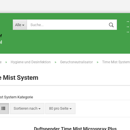
→ 
Alle
→ 
→ 
»
»
»
e
Hygiene und Desinfektion
Geruchsneutralisator
Time Mist System
 Mist System
st System Kategorie
Sortieren nach
80 pro Seite
Duftspender Time Mist Microspray Plus