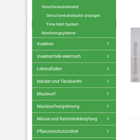
Geruchsneutralisator
Geruchsneutralisator anzeigen
Time Mist System
Monitoringsysteme
Insekten
Insektenfalle elektrisch
Lebendfallen
Marder und Tierabwehr
Maulwurf
Maulwurfvergrämung
Mäuse und Rattenbekämpfung
Pflanzenschutzmittel