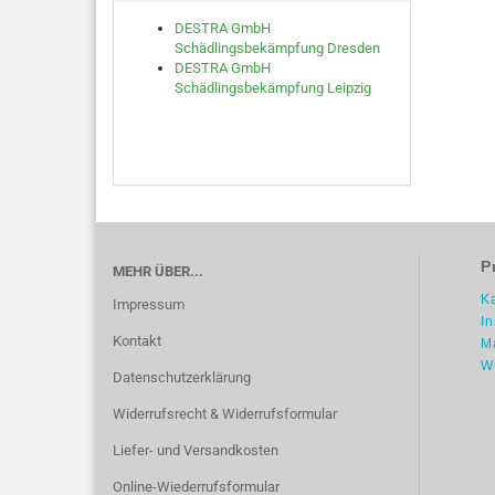
DESTRA GmbH
Schädlingsbekämpfung Dresden
DESTRA GmbH
Schädlingsbekämpfung Leipzig
P
MEHR ÜBER...
K
Impressum
I
Kontakt
M
W
Datenschutzerklärung
Widerrufsrecht & Widerrufsformular
Liefer- und Versandkosten
Online-Wiederrufsformular