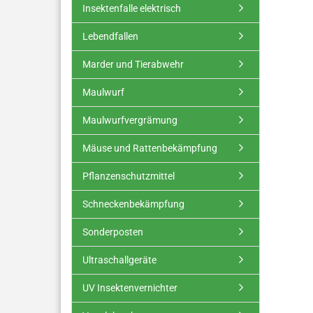
Insektenfalle elektrisch
Lebendfallen
Marder und Tierabwehr
Maulwurf
Maulwurfvergrämung
Mäuse und Rattenbekämpfung
Pflanzenschutzmittel
Schneckenbekämpfung
Sonderposten
Ultraschallgeräte
UV Insektenvernichter