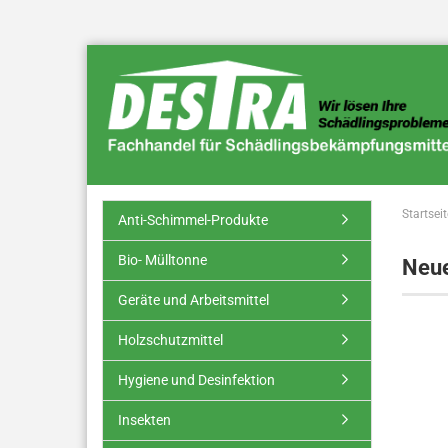
Startseit
Anti-Schimmel-Produkte
Bio- Mülltonne
Neue
Geräte und Arbeitsmittel
Holzschutzmittel
Hygiene und Desinfektion
Insekten