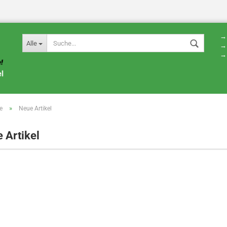
→ 
Alle
→ 
→ 
»
e
Neue Artikel
 Artikel