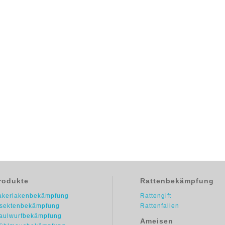
rodukte
Rattenbekämpfung
akerlakenbekämpfung
Rattengift
nsektenbekämpfung
Rattenfallen
aulwurfbekämpfung
Ameisen