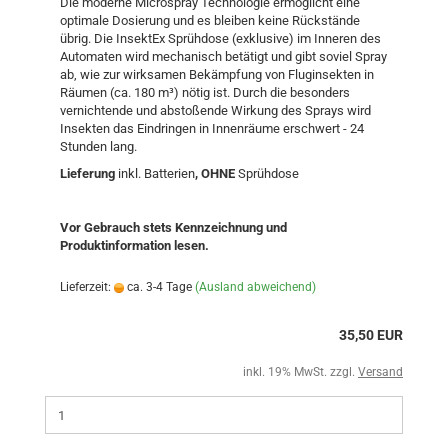
Die moderne Microspray Technologie ermöglicht eine
optimale Dosierung und es bleiben keine Rückstände
übrig. Die InsektEx Sprühdose (exklusive) im Inneren des
Automaten wird mechanisch betätigt und gibt soviel Spray
ab, wie zur wirksamen Bekämpfung von Fluginsekten in
Räumen (ca. 180 m³) nötig ist. Durch die besonders
vernichtende und abstoßende Wirkung des Sprays wird
Insekten das Eindringen in Innenräume erschwert - 24
Stunden lang.
Lieferung
inkl. Batterien
, OHNE
Sprühdose
Vor Gebrauch stets Kennzeichnung und
Produktinformation lesen.
Lieferzeit:
ca. 3-4 Tage
(Ausland abweichend)
35,50 EUR
inkl. 19% MwSt. zzgl.
Versand