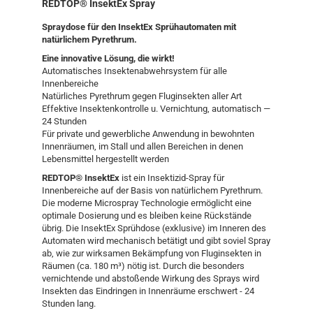
REDTOP® InsektEx Spray
Spraydose für den InsektEx Sprühautomaten mit
natürlichem Pyrethrum.
Eine innovative Lösung, die wirkt!
Automatisches Insektenabwehrsystem für alle
Innenbereiche
Natürliches Pyrethrum gegen Fluginsekten aller Art
Effektive Insektenkontrolle u. Vernichtung, automatisch —
24 Stunden
Für private und gewerbliche Anwendung in bewohnten
Innenräumen, im Stall und allen Bereichen in denen
Lebensmittel hergestellt werden
REDTOP® InsektEx
ist ein Insektizid-Spray für
Innenbereiche auf der Basis von natürlichem Pyrethrum.
Die moderne Microspray Technologie ermöglicht eine
optimale Dosierung und es bleiben keine Rückstände
übrig. Die InsektEx Sprühdose (exklusive) im Inneren des
Automaten wird mechanisch betätigt und gibt soviel Spray
ab, wie zur wirksamen Bekämpfung von Fluginsekten in
Räumen (ca. 180 m³) nötig ist. Durch die besonders
vernichtende und abstoßende Wirkung des Sprays wird
Insekten das Eindringen in Innenräume erschwert - 24
Stunden lang.