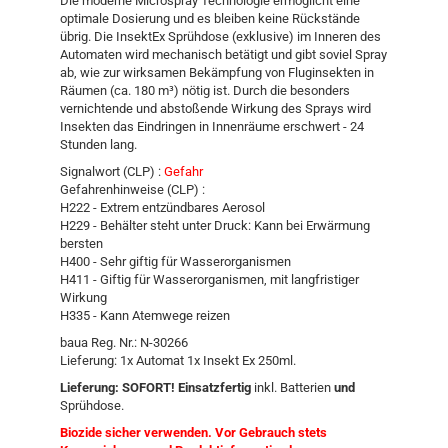
Die moderne Microspray Technologie ermöglicht eine
optimale Dosierung und es bleiben keine Rückstände
übrig. Die InsektEx Sprühdose (exklusive) im Inneren des
Automaten wird mechanisch betätigt und gibt soviel Spray
ab, wie zur wirksamen Bekämpfung von Fluginsekten in
Räumen (ca. 180 m³) nötig ist. Durch die besonders
vernichtende und abstoßende Wirkung des Sprays wird
Insekten das Eindringen in Innenräume erschwert - 24
Stunden lang.
Signalwort (CLP) :
Gefahr
Gefahrenhinweise (CLP) :
H222 - Extrem entzündbares Aerosol
H229 - Behälter steht unter Druck: Kann bei Erwärmung
bersten
H400 - Sehr giftig für Wasserorganismen
H411 - Giftig für Wasserorganismen, mit langfristiger
Wirkung
H335 - Kann Atemwege reizen
baua Reg. Nr.: N-30266
Lieferung: 1x Automat 1x Insekt Ex 250ml.
Lieferung: SOFORT! Einsatzfertig
inkl. Batterien
und
Sprühdose.
Biozide sicher verwenden. Vor Gebrauch stets