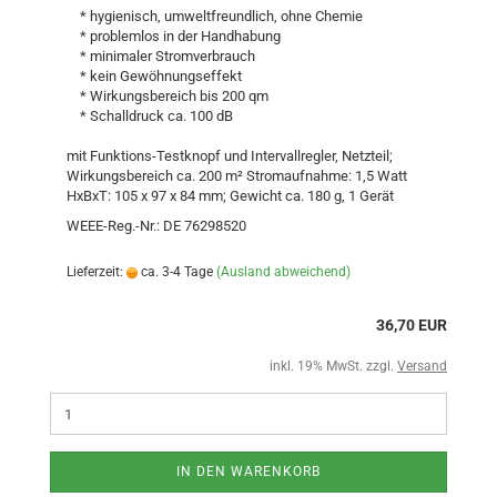
* hygienisch, umweltfreundlich, ohne Chemie
* problemlos in der Handhabung
* minimaler Stromverbrauch
* kein Gewöhnungseffekt
* Wirkungsbereich bis 200 qm
* Schalldruck ca. 100 dB
mit Funktions-Testknopf und Intervallregler, Netzteil;
Wirkungsbereich ca. 200 m² Stromaufnahme: 1,5 Watt
HxBxT: 105 x 97 x 84 mm; Gewicht ca. 180 g, 1 Gerät
WEEE-Reg.-Nr.: DE 76298520
Lieferzeit:
ca. 3-4 Tage
(Ausland abweichend)
36,70 EUR
inkl. 19% MwSt. zzgl.
Versand
IN DEN WARENKORB