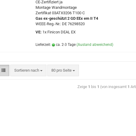
CE-Zertifiziert ja
Montage Wandmontage
Zertifikat 03ATX3206 T100 C
Gas ex-geschützt 2 GD EEx em II T4
WEEE-Reg.-Nr.: DE 76298520
VE:
1x Finicon DEAL EX
Lieferzeit:
ca. 2-3 Tage
(Ausland abweichend)
Sortieren nach
80 pro Seite
Zeige
1
bis
1
(von insgesamt
1
Art