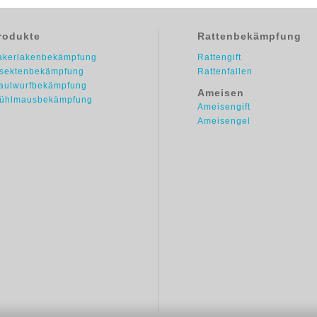
rodukte
Rattenbekämpfung
akerlakenbekämpfung
Rattengift
nsektenbekämpfung
Rattenfallen
aulwurfbekämpfung
Ameisen
ühlmausbekämpfung
Ameisengift
Ameisengel