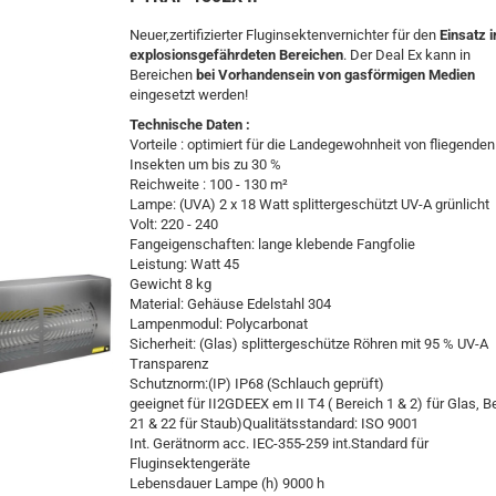
Neuer,zertifizierter Fluginsektenvernichter für den
Einsatz i
explosionsgefährdeten Bereichen
. Der Deal Ex kann in
Bereichen
bei Vorhandensein von gasförmigen Medien
eingesetzt werden!
Technische Daten :
Vorteile : optimiert für die Landegewohnheit von fliegenden
Insekten um bis zu 30 %
Reichweite : 100 - 130 m²
Lampe: (UVA) 2 x 18 Watt splittergeschützt UV-A grünlicht
Volt: 220 - 240
Fangeigenschaften: lange klebende Fangfolie
Leistung: Watt 45
Gewicht 8 kg
Material: Gehäuse Edelstahl 304
Lampenmodul: Polycarbonat
Sicherheit: (Glas) splittergeschütze Röhren mit 95 % UV-A
Transparenz
Schutznorm:(IP) IP68 (Schlauch geprüft)
geeignet für II2GDEEX em II T4 ( Bereich 1 & 2) für Glas, B
21 & 22 für Staub)Qualitätsstandard: ISO 9001
Int. Gerätnorm acc. IEC-355-259 int.Standard für
Fluginsektengeräte
Lebensdauer Lampe (h) 9000 h