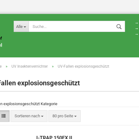
→ 
Alle
→ 
→ 
»
»
e
UV Insektenvernichter
UV-Fallen explosionsgeschützt
allen explosionsgeschützt
en explosionsgeschützt Kategorie
Sortieren nach
80 pro Seite
I-TRAP 150EX II