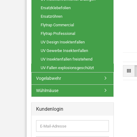
Ersatzklebefolien
Ersatzröhren
Flytrap Commercial
Flytrap Professional
UV Design Insektenfallen
UV Gewerbe Insektenfallen
UV Insektenfallen freistehend
UV-Fallen explosionsgeschützt
Vogelabwehr
Wühlmäuse
Kundenlogin