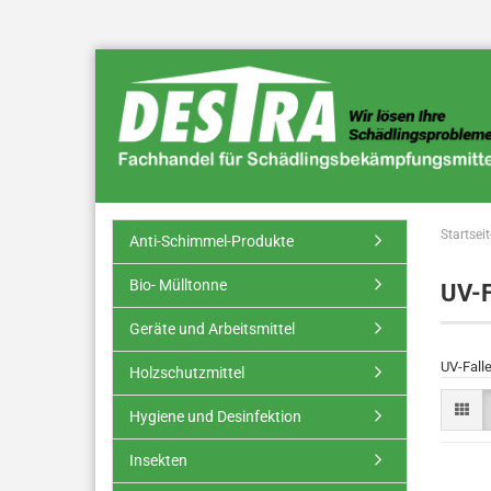
Startseit
Anti-Schimmel-Produkte
Bio- Mülltonne
UV-F
Geräte und Arbeitsmittel
UV-Fall
Holzschutzmittel
Hygiene und Desinfektion
Insekten