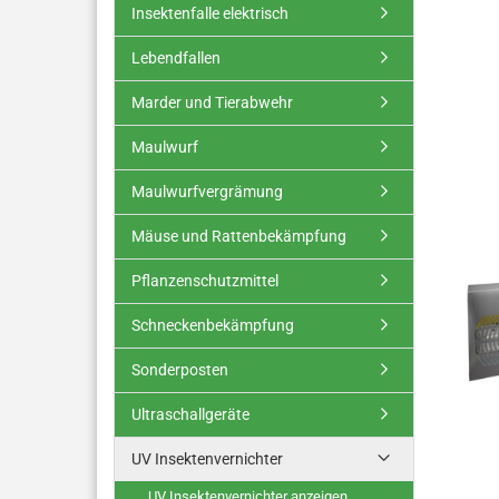
Insektenfalle elektrisch
Lebendfallen
Marder und Tierabwehr
Maulwurf
Maulwurfvergrämung
Mäuse und Rattenbekämpfung
Pflanzenschutzmittel
Schneckenbekämpfung
Sonderposten
Ultraschallgeräte
UV Insektenvernichter
UV Insektenvernichter anzeigen