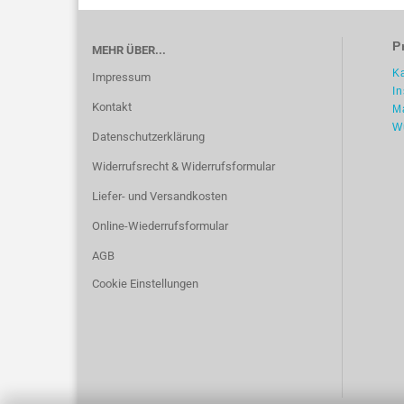
P
MEHR ÜBER...
K
Impressum
I
Kontakt
M
W
Datenschutzerklärung
Widerrufsrecht & Widerrufsformular
Liefer- und Versandkosten
Online-Wiederrufsformular
AGB
Cookie Einstellungen