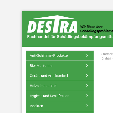
Startseit
Anti-Schimmel-Produkte
Drahtrin
Bio- Mülltonne
Geräte und Arbeitsmittel
Holzschutzmittel
Hygiene und Desinfektion
Insekten