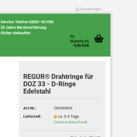
Kundenlogin
Service Telefon 03581 421036
20 Jahre Berufserfahrung
Sicher einkaufen
Ihr
Warenkorb
0,00 EUR
REGUR® Drahtringe für
DOZ 33 - D-Ringe
Edelstahl
Konto erstellen
Passwort vergessen?
Art.Nr.:
OK33INOX
Lieferzeit:
ca. 3-4 Tage
(Ausland abweichend)