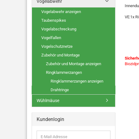
Vogelabwehr
Innendu
Vogelabwehr anzeigen
VE:1x R
Taubenspikes
Vogelabschreckung
Vogelfallen
Vogelschutznetze
Zubehör und Montage
Sicherh
Zubehör und Montage anzeigen
Biozidp
Ringklammerzangen
Ringklammerzangen anzeigen
Drahtringe
Wühlmäuse
Kundenlogin