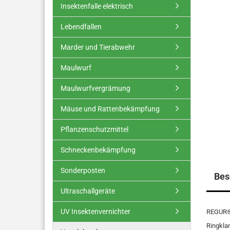
Insektenfalle elektrisch
Lebendfallen
Marder und Tierabwehr
Maulwurf
Maulwurfvergrämung
Mäuse und Rattenbekämpfung
Pflanzenschutzmittel
Schneckenbekämpfung
Sonderposten
Bes
Ultraschallgeräte
UV Insektenvernichter
REGUR® 
Ringkla