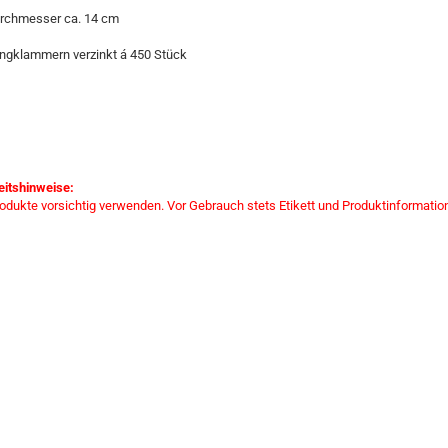
rchmesser ca. 14 cm
ingklammern verzinkt á 450 Stück
eitshinweise:
rodukte vorsichtig verwenden. Vor Gebrauch stets Etikett und Produktinformatio