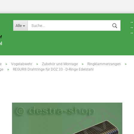
→ 
Alle
→ 
→ 
»
»
»
»
e
Vogelabwehr
Zubehör und Montage
Ringklammerzangen
»
ge
REGUR® Drahtringe für DOZ 33 - D-Ringe Edelstahl