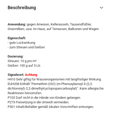
Beschreibung
Anwendung:
gegen Ameisen, Kellerasseln, Tausendfüßler,
Grasmilben, usw. im Haus, auf Terrassen, Balkonen und Wegen
Eigenschaft:
- gute Lockwirkung
- zum Streuen und Gießen
Dosierung:
Streuen: 10 g pro m²
Gießen: 100 g auf 5 Ltr.
Signalwort:
Achtung
H410 Sehr giftig für Wasserorganismen mit langfristiger Wirkung.
EUH208 Enthält "Permethrin (ISO) (m-Phenoxybenzyl-3-(2,2-
dichlorvinyl)-2,2-dimethylcyclopropancarboxylat)". Kann allergische
Reaktionen hervorrufen.
P102 Darf nicht in die Hände von Kindern gelangen.
P273 Freisetzung in die Umwelt vermeiden.
P501 Inhalt/Behälter gemäß lokalen Vorschriften entsorgen.