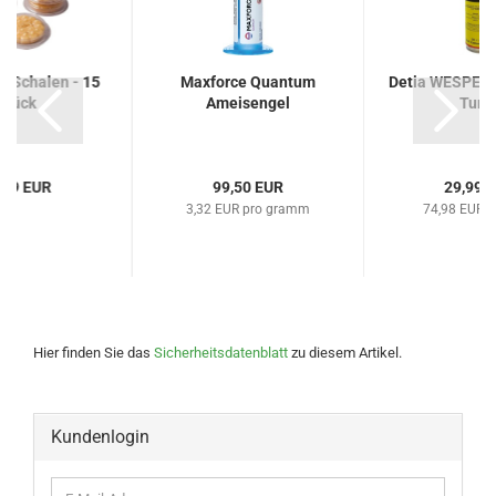
® Schalen - 15
Maxforce Quantum
Detia WESPEN
Stück
Ameisengel
Turb
,99 EUR
99,50 EUR
29,99 
3,32 EUR pro gramm
74,98 EUR pr
Hier finden Sie das
Sicherheitsdatenblatt
zu diesem Artikel.
Kundenlogin