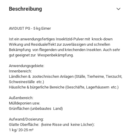
Beschreibung
AVIDUST PG - 5 kg Eimer
Ist ein anwendungsfertiges Insektizid-Pulver mit knock-down
Wirkung und Residualeffekt zur zuverlässigen und schnellen
Bekämpfung von fliegenden und kriechenden Insekten. Auch sehr
gut geeignet zur Wespenbekämpfung.
Anwendungsgebiete:
Innenbereich:
Ländlichen & zootechnischen Anlagen (Ställe, Tierheime, Tierzucht,
Schweineställe etc.)
Häusliche & bürgerliche Bereiche (Geschäfte, Lagerhäusern etc.)
Außenbereich:
Mülldeponien usw.
Grünflächen (unbebautes Land)
Aufwand/Dosierung:
Glatte Oberfläche: (keine Risse und keine Löcher):
1 kg/ 20-25 m²