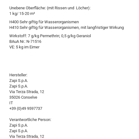
Unebene Oberfläche: (mit Rissen und Löcher):
1 kg/ 15-20 m²
H400 Sehr giftig für Wasserorganismen
H410 Sehr giftig für Wasserorganismen, mit langfristiger Wirkung
Wirkstoff: 7 g/kg Permethrin; 0,5 g/kg Geraniol
BAuA Nr.: N-71516
VE: 5 kg im Eimer
Hersteller:
Zapi S.p.A.
Zapi S.p.A.
Via Terza Strada, 12
35026 Conselve
IT
+39 (0)49 9597737
Verantwortliche Person:
Zapi S.p.A.
Zapi S.p.A.
Via Terza Strada, 12