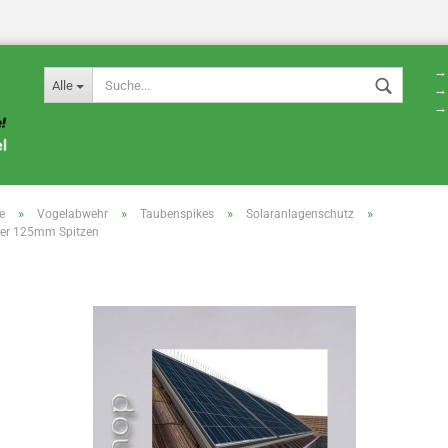
→ 
Alle
→ 
→ 
»
»
»
»
e
Vogelabwehr
Taubenspikes
Solaranlagenschutz
er 125mm Spitzen