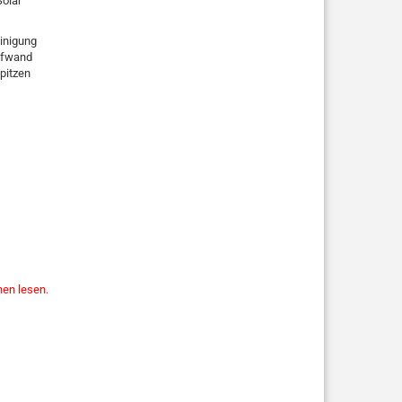
olar
inigung
Aufwand
pitzen
nen lesen.