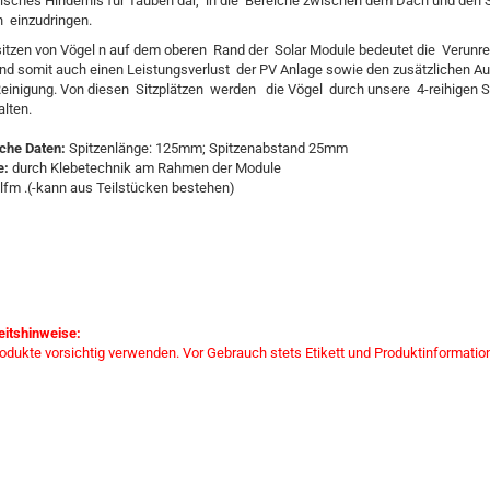
sches Hindernis für Tauben dar, in die Bereiche zwischen dem Dach und den S
 einzudringen.
itzen von Vögel n auf dem oberen Rand der Solar Module bedeutet die Verunre
und somit auch einen Leistungsverlust der PV Anlage sowie den zusätzlichen 
 Reinigung. Von diesen Sitzplätzen werden die Vögel durch unsere 4-reihigen S
alten.
che Daten:
Spitzenlänge: 125mm; Spitzenabstand 25mm
e:
durch Klebetechnik am Rahmen der Module
lfm .(-kann aus Teilstücken bestehen)
eitshinweise:
rodukte vorsichtig verwenden. Vor Gebrauch stets Etikett und Produktinformatio