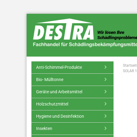
Startseit
Anti-Schimmel-Produkte
SOLAR 1
Bio- Mülltonne
Geräte und Arbeitsmittel
Holzschutzmittel
Hygiene und Desinfektion
Insekten