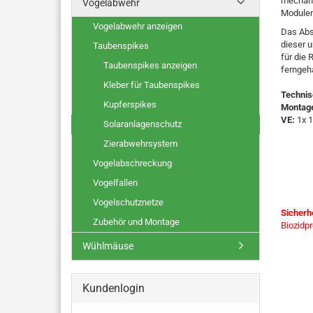
mechani
Vogelabwehr
Modulen
Vogelabwehr anzeigen
Das Abs
dieser 
Taubenspikes
für die
Taubenspikes anzeigen
ferngeh
Kleber für Taubenspikes
Technis
Kupferspikes
Montag
VE:
1x 1
Solaranlagenschutz
Zierabwehrsystem
Vogelabschreckung
Vogelfallen
Vogelschutznetze
Sicherh
Zubehör und Montage
Biozidp
Wühlmäuse
Kundenlogin