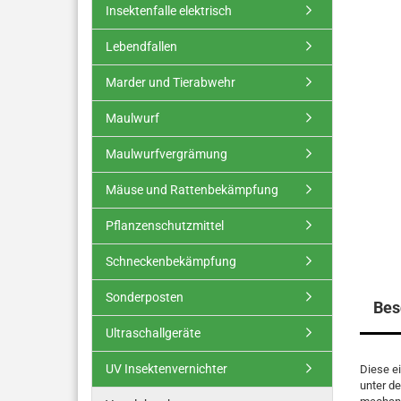
Insektenfalle elektrisch
Lebendfallen
Marder und Tierabwehr
Maulwurf
Maulwurfvergrämung
Mäuse und Rattenbekämpfung
Pflanzenschutzmittel
Schneckenbekämpfung
Sonderposten
Bes
Ultraschallgeräte
UV Insektenvernichter
Diese e
unter d