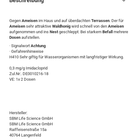
Beschreibung
Gegen
Ameisen
im Haus und auf überdachten
Terrassen
. Der für
Ameisen
sehr attraktive
Waldhonig
wird schnell von den
Ameisen
aufgenommen und ins
Nest
geschleppt. Bei starkem
Befall
mehrere
Dosen
aufstellen.
· Signalwort
Achtung
· Gefahrenhinweise
H410 Sehr giftig für Wasserorganismen mit langfristiger Wirkung.
0,3 mg/g Imidacloprid
Zul.Nr:. DE0010216-18
VE: 1x 2 Dosen
Hersteller:
SBM Life Science GmbH
SBM Life Science GmbH
Raiffeisenstraße 15a
40764 Langenfeld