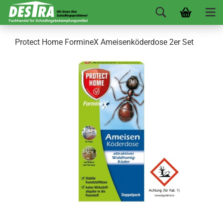
Protect Home FormineX Ameisenköderdose 2er Set