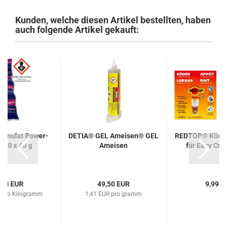
Kunden, welche diesen Artikel bestellten, haben
auch folgende Artikel gekauft:
ranulat Power-
DETIA® GEL Ameisen® GEL
REDTOP® Köder 
 10 x 40 g
Ameisen
für Easy Cup
,28 EUR
49,50 EUR
9,99 E
 pro Kilogramm
1,41 EUR pro gramm